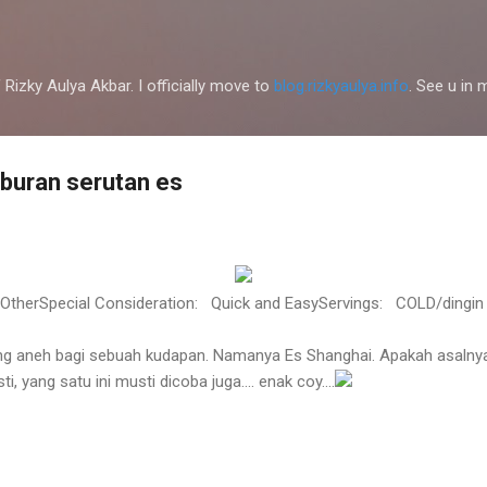
Skip to main content
 Rizky Aulya Akbar. I officially move to
blog.rizkyaulya.info
. See u in
buran serutan es
OtherSpecial Consideration: Quick and EasyServings: COLD/dingin
ang aneh bagi sebuah kudapan. Namanya
Es Shanghai
. Apakah asalny
ti, yang satu ini musti dicoba juga.... enak coy....