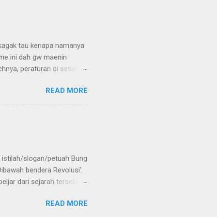
 kagak tau kenapa namanya
me ini dah gw maenin
hnya, peraturan di setiap
an dek kartu karena kita
READ MORE
pa 4? Kalau kurang,
, susah dapet kartu bagus
oker merah, hitam, dan
alah 3 wajik , tapi jika
alah yang menang
, maka yang jalan k...
 istilah/slogan/petuah Bung
Dibawah bendera Revolusi'.
eljar dari sejarah tersebut.
di tahun 2012. Sebuah tahun
READ MORE
an teknologi informasi.
oran, 1100 majalah, 9000