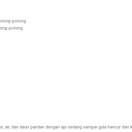
potong-potong
otong-potong
asir, air, dan daun pandan dengan api sedang sampai gula hancur dan k