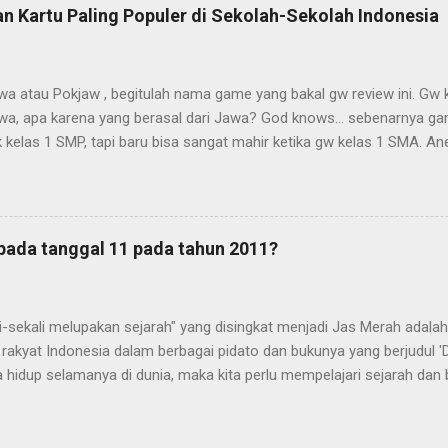
n Kartu Paling Populer di Sekolah-Sekolah Indonesia
wa atau Pokjaw , begitulah nama game yang bakal gw review ini. Gw
wa, apa karena yang berasal dari Jawa? God knows... sebenarnya ga
kelas 1 SMP, tapi baru bisa sangat mahir ketika gw kelas 1 SMA. Ane
hkan sekolah bahkan kelas[!] berbeda!!! Meneketehe kenapa?.. Siapk
maen!!! Aturannya mudah aja.. maksimal pemain adalah 4 orang [kena
apet bom ~bakalan gw jelasin lagi nanti~ lebih besar dan kalau lebih
ap orang di bagi 13 kartu . Di game ini, joker tidak dipakai [entah itu j
 pada tanggal 11 pada tahun 2011?
. Jika baru pertama kali main, kartu pertama yang harus dikeluarkan ad
ah masuk ke game ke-2 dan seterusnya, maka yang jalan duluan ad
alu kedua.... tapi ingat, karena kita bermain dengan posisi duduk tetap
i-sekali melupakan sejarah" yang disingkat menjadi Jas Merah adalah
rakyat Indonesia dalam berbagai pidato dan bukunya yang berjudul '
a hidup selamanya di dunia, maka kita perlu mempelajari sejarah dan b
 inti dari peruha Bung Karno. Sebelas hari sudah kita menepaki hari 
r akan terjadi berbagai hal yang besar di dunia, termasuk perkembang
si dunia kini dikuasai tiga perusahaan besar yang menguasai 1500 k