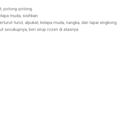
at, potong-potong.
elapa muda, sisihkan.
rturut-turut, alpukat, kelapa muda, nangka, dan tapai singkong.
rut secukupnya, beri sirup rozen di atasnya.