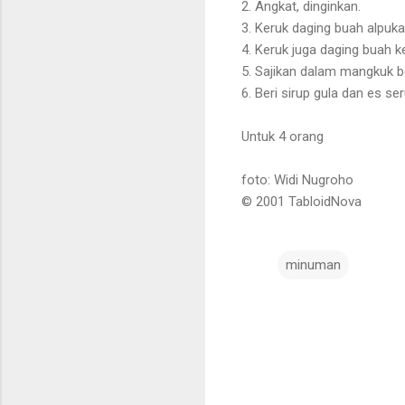
2. Angkat, dinginkan.
3. Keruk daging buah alpuk
4. Keruk juga daging buah k
5. Sajikan dalam mangkuk be
6. Beri sirup gula dan es se
Untuk 4 orang
foto: Widi Nugroho
© 2001 TabloidNova
minuman
C
o
m
m