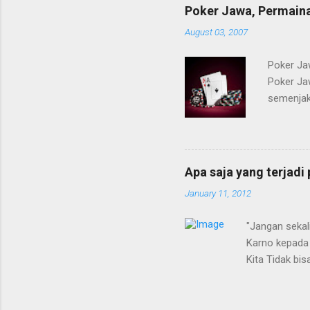
Poker Jawa, Permaina
August 03, 2007
Poker Ja
Poker Ja
semenjak 
daerah ba
bakalan 
peluang d
^^].. seti
Apa saja yang terjadi
keduanya]
January 11, 2012
game tel
pertama,l
"Jangan sekal
Karno kepada 
Kita Tidak bis
Mungkin itulah
yang disinyali
Media informa