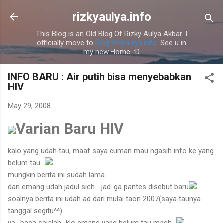
Skip to main content
rizkyaulya.info
This Blog is an Old Blog Of Rizky Aulya Akbar. I
officially move to
blog.rizkyaulya.info
. See u in
my new Home. :D
INFO BARU : Air putih bisa menyebabkan
HIV
May 29, 2008
Varian Baru HIV
kalo yang udah tau, maaf saya cuman mau ngasih info ke yang
belum tau...
mungkin berita ini sudah lama..
dan emang udah jadul sich... jadi ga pantes disebut baru
soalnya berita ini udah ad dari mulai taon 2007(saya taunya
tanggal segitu^^)
ya.. baca sajalah...klo emang yang belum tau magh...