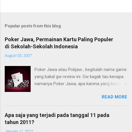
Popular posts from this blog
Poker Jawa, Permainan Kartu Paling Populer
di Sekolah-Sekolah Indonesia
August 03, 2007
Poker Jawa atau Pokjaw , begitulah nama game
yang bakal gw review ini. Gw kagak tau kenapa
namanya Poker Jawa, apa karena yang berasal
dari Jawa? God knows... sebenarnya game ini
READ MORE
dah gw maenin semenjak kelas 1 SMP, tapi baru
bisa sangat mahir ketika gw kelas 1 SMA.
Anehnya, peraturan di setiap daerah bahkan
Apa saja yang terjadi pada tanggal 11 pada
sekolah bahkan kelas[!] berbeda!!! Meneketehe
tahun 2011?
kenapa?.. Siapkan dek kartu karena kita bakalan
January 11, 2012