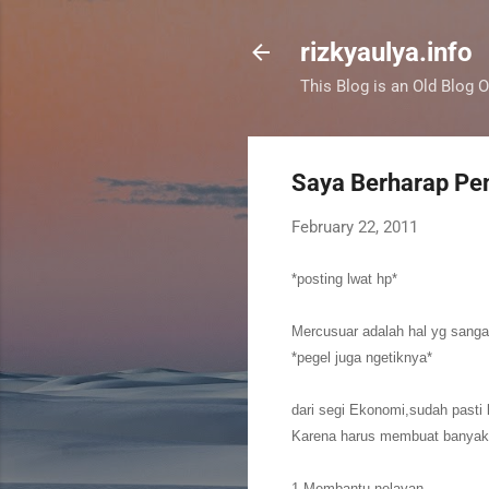
rizkyaulya.info
This Blog is an Old Blog O
Saya Berharap Pe
February 22, 2011
*posting lwat hp*
Mercusuar adalah hal yg sanga
*pegel juga ngetiknya*
dari segi Ekonomi,sudah pasti 
Karena harus membuat banyak m
1.Membantu nelayan,