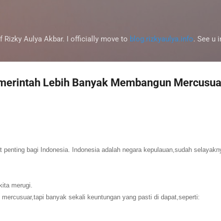
Skip to main content
f Rizky Aulya Akbar. I officially move to
blog.rizkyaulya.info
. See u
merintah Lebih Banyak Membangun Mercusua
t penting bagi Indonesia. Indonesia adalah negara kepulauan,sudah selayakn
kita merugi.
ercusuar,tapi banyak sekali keuntungan yang pasti di dapat,seperti: