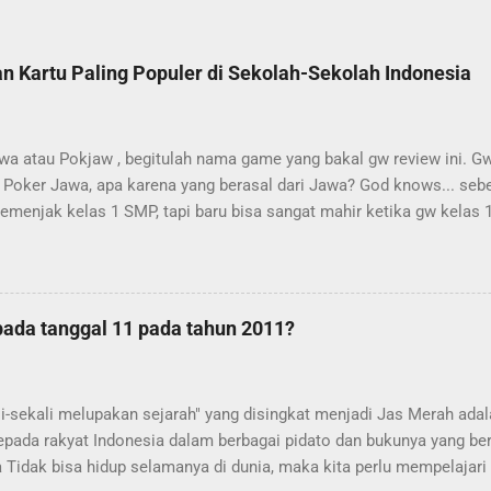
 Kartu Paling Populer di Sekolah-Sekolah Indonesia
wa atau Pokjaw , begitulah nama game yang bakal gw review ini. G
Poker Jawa, apa karena yang berasal dari Jawa? God knows... seb
emenjak kelas 1 SMP, tapi baru bisa sangat mahir ketika gw kelas 
p daerah bahkan sekolah bahkan kelas[!] berbeda!!! Meneketehe kena
ita bakalan maen!!! Aturannya mudah aja.. maksimal pemain adalah 
eluang dapet bom ~bakalan gw jelasin lagi nanti~ lebih besar dan k
us ^^].. setiap orang di bagi 13 kartu . Di game ini, joker tidak dipak
 pada tanggal 11 pada tahun 2011?
n keduanya]. Jika baru pertama kali main, kartu pertama yang harus
ika game telah masuk ke game ke-2 dan seterusnya, maka yang jalan
alu kedua.... tapi ingat, karena kita bermain dengan posisi duduk tet
i-sekali melupakan sejarah" yang disingkat menjadi Jas Merah adal
pada rakyat Indonesia dalam berbagai pidato dan bukunya yang ber
ta Tidak bisa hidup selamanya di dunia, maka kita perlu mempelajari 