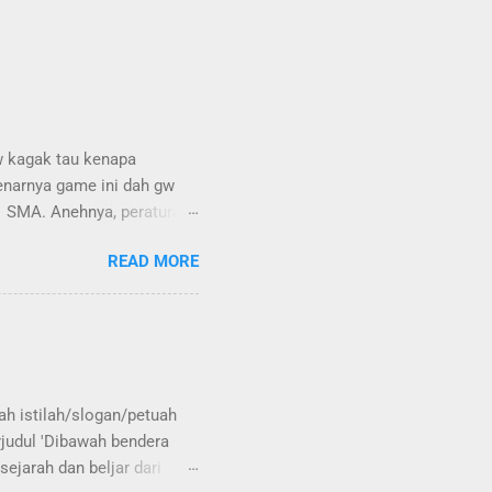
w kagak tau kenapa
enarnya game ini dah gw
1 SMA. Anehnya, peraturan
pa?.. Siapkan dek kartu
READ MORE
4 orang [kenapa 4? Kalau
alau lebih, susah dapet
ai [entah itu joker merah,
 dikeluarkan adalah 3 wajik
 duluan adalah yang menang
ap, maka yang jalan k...
ah istilah/slogan/petuah
judul 'Dibawah bendera
sejarah dan beljar dari