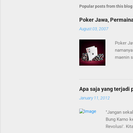
Popular posts from this blog
Poker Jawa, Permainan
August 03, 2007
Poker Ja
namanya 
maenin s
di setia
karena k
kurang, p
kartu bag
Apa saja yang terjadi
hitam, da
January 11, 2012
, tapi j
pertama,l
"Jangan sekal
Bung Karno ke
Revolusi'. Ki